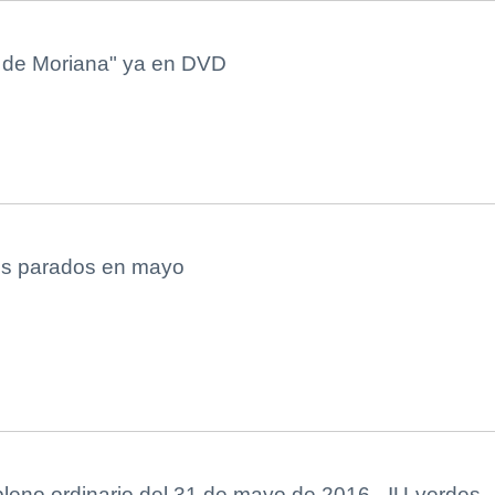
 de Moriana" ya en DVD
s parados en mayo
pleno ordinario del 31 de mayo de 2016 - IU-verdes