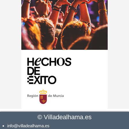
©
Villadealhama.es
info@villadealhama.es