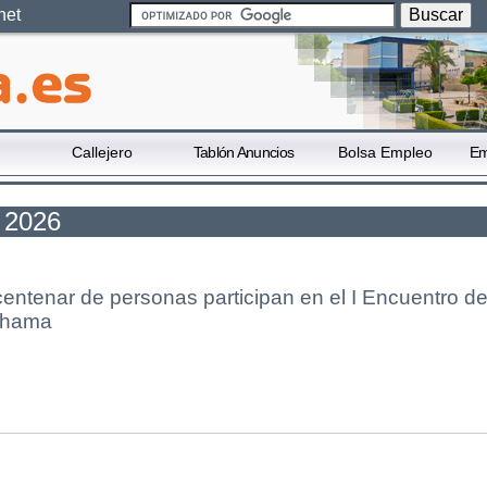
net
Callejero
Tablón Anuncios
Bolsa Empleo
Em
o 2026
entenar de personas participan en el I Encuentro d
lhama